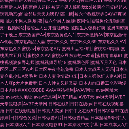
影视|香蕉伊大香蕉|香蕉伊人2|香蕉伊人3|香蕉伊人91|香蕉伊人99|
香蕉伊人AV|香蕉伊人超碰
被两个男人舔吃我bb|被两个同桌绑起来
玩乳动态gif|被邻居天天肉我1V1高H糖|被六个教练玩弄GAY好爽视
频|被六个男人躁J到夜|被六个男人躁J到夜同性|被猛男伦流澡到高
潮H视频网站|被陌生人公开羞耻调教|被陌生人强得好爽|被男闺蜜爽
了个晚上
东京热国产Av|东京热黄色A片|东京热激情AV|东京热激情
Av影院|东京热精品人妻|东京热久久|东京热久久69|东京热久久AV|
东京热久久蜜桃av|东京热老A片
蜜桃出品福利社|蜜桃福利导航|蜜
桃黑丝五月天|蜜桃久久AV|蜜桃麻豆东京热一本道|蜜桃青青草91|蜜
桃视频波多野老师|蜜桃视频导航18|蜜桃网色图|蜜桃五月天色
日本
区区二区三区A片|日本区午夜艳熟免费|日本人大战黑人无码|日本人
妻仑乱少妇A级毛片|日本人妻伦情欲电车|日本人强伦姧人妻A片|日
本人爽p大片免费看|日本人姓交又粗又硬|日本肉肉口番工全彩动漫|
日本肉体裸XXXXBBBB
AVAV网站福利|AVAV网址|avav网址大
全|avav永久地址|avav资源网|AVBT精品|AVBT天|avbt天堂|AVBT
天堂狠狠操|AVBT天堂网
日韩在线B|日韩在线gv|日韩在线视频撸
撸|日韩在线影院鲁|日韩真人实操|日韩中文在线57|日韩字幕97在线
婷婷|日韩综合另类|日韩做爱A片|日韩做爱精品
日本超碰96日韩人
妻|日本潮吹A片|日本潮吹电影91|日本潮吹中文字幕|日本成本人A片