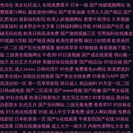
色综合
美女社区成人
在线免费看片
日本一级
国产传媒视频网站
免
费观看污网站
最新激情h网站
国产喷浆抽搐
宅男久久国产精品
国产
乱肥老妇
最新福利影院
欧美人妖视频网站
窝窝午夜理论
久草视频
深夜福利
波多野步中文字幕
日韩福利网址导航
91精品国产社区
超
碰无码在线
欧美日韩高清免费
国产激情视频三区
宅男福利在线播放
91视频污导航
国产啪亚洲国
欧美性爱密臀
疯狂少妇喷潮
欧美肏屄
一区二区
国产乱伦免费观看
偷拍草草草
97狠狠插
香蕉视频下载污
版
三级黄色视频网址
午夜99
91日逼视频
国产成在线观看
萌白酱一
线天
乱伦五月天婷婷
美腿丝袜在线观看
国产精品3p
91综合碰
国产
乱女乱
成人xxxxx
日韩伦理片
91色爱
免费黄色av网址
欧美肥老妇
欧美在线tv
加勒比在线视屏
国产美女在线免费
91香蕉污APP
国产
高清自拍一区
第一页草草影院
韩日成人
精品福利
91天堂一区二区
日韩a级电影
国产二区高清
国产www视频
国产粉嫩
国产男女猛视
频
91社在线看
欧美日韩黄色片
变态另态另类2
91李宗精品
黑丝袜
自慰喷水
乱伦五月
国产无码网站
三级无毒免费
青青草51
91丝袜在
线
91九色在线观看
91插
成人中文字幕免费
成年人网站视频
免费在
线影院
日本欧美第一页
国产ts在线观看
午夜影院国产在线
91操在
线观看
日韩在线播放视频
成人大片一级天天
内射性爱网址大全
欧