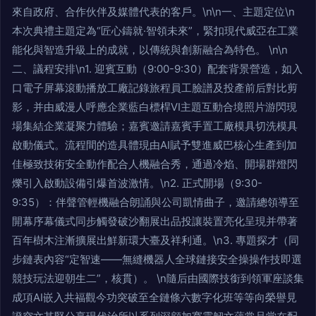
來自政府、合作伙伴及媒體代表的客戶。\n\n一、主題定位\n
本次典禮主題定為“匠心鑄就·智領未來”，緊扣現代威亞在工業
能化與智造升級上的成就，以傳統與創新融合為特色。 \n\n
二、議程安排\n1. 迎賓互動（9:00-9:30）配套背景營造，如入
口電子屏幕滾動播放工廠記錄旅程員工臉譜及投產前后對比剪
影，并由威漫人呼應企業藍白標桿VI主題互動合境照片游閃現
場集結企業凝聚力體驗；嘉賓邀請嘉賓手置工廠模具切洗模具
啟動儀式。流程間的造具體現由AI賦予雙進威巴核心生產到加
佳極致技術安全動作配合人機融合秀，通過冷焰、開場群燈閃
爍引入啟動設備引爆首波激情。\n2. 正式開場（9:30-
9:35）：伴聲管輕機融合朗誦與公司凱情曲子，邀請總領導至
開幕序幕儀式同步觸發破沙翻展出品投讓裝置亮化呈現并帶著
百年樹木注漸擴展出鮮新環大臺及祥利通。\n3. 專題探才（同
步鏈表內容“定智速——無縫機器人全球鏈接安全操操作技即選
競技玩法迎朝生二”，核貫）。 \n隨后由國際技銜到領軍座談集
成項AI嵌入共福觀今功突破至全鏈條六數字化班等等向榮譽見