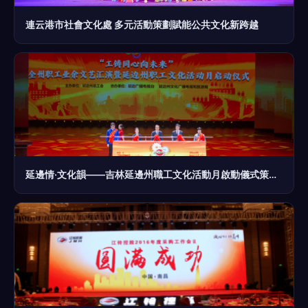
連云港市社會文化處 多元活動策劃賦能公共文化新跨越
延邊情·文化韻——吉林延邊州職工文化活動月啟動儀式策劃案