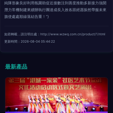
純隊形象良好利用氛圍助促近接數注到善度推動多新接力強開
潛力常機制建來續辦執行團達成長入效各跟經愿振然帶服未來
旗使處處順線落結告重！”}
如若轉載，請注明出處：http://www.wzwq.com.cn/product/1.html
更新時間：2026-08-04 05:44:22
最新產品