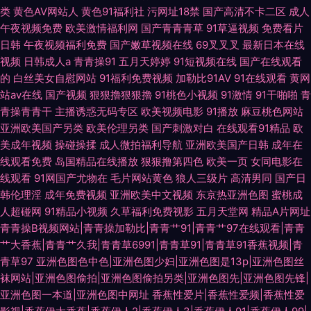
类
黄色AV网站人
黄色91福利社
污网址18禁
国产高清不卡二区
成人
午夜视频免费
欧美激情福利网
国产青青青草
91草逼视频
免费看片
日韩
午夜视频福利免费
国产嫩草视频在线
69叉叉叉
最新日本在线
视频
日韩成人a
青青操91
五月天婷婷
91短视频在线
国产在线观看
的
白丝美女自慰网站
91福利免费视频
加勒比91AV
91在线观看
黄网
站av在线
国产视频
狠狠擼狠狠擼
91桃色小视频
91激情
91干啪啪
青
青操青青干
主播诱惑无码专区
欧美视频电影
91播放
麻豆桃色网站
亚洲欧美国产另类
欧美伦理另类
国产刺激对白
在线观看91精品
欧
美成年视频
操碰操揉
成人微拍福利导航
亚洲欧美国产日韩
成年在
线观看免费
岛国精品在线播放
狠狠撸第四色
欧美一页
女同电影在
线观看
91网国产尤物在
毛片网站黄色
狼人三级片
高清男同
国产日
韩伦理淫
成年免费视频
亚洲欧美中文视频
东京热亚洲色图
蜜桃成
人超碰网
91精品小视频
久草福利免费视影
五月天堂网
精品A片网址
青青操B视频网站|青青操加勒比|青青艹91|青青艹97在线观看|青青
艹大香蕉|青青艹久我|青青草6991|青青草91|青青草91香蕉视频|青
青草97
亚洲色图色中色|亚洲色图少妇|亚洲色图是13p|亚洲色图丝
袜网站|亚洲色图偷拍|亚洲色图偷拍另类|亚洲色图先|亚洲色图先锋|
亚洲色图一本道|亚洲色图中网址
香蕉性爱片|香蕉性爱频|香蕉性爱