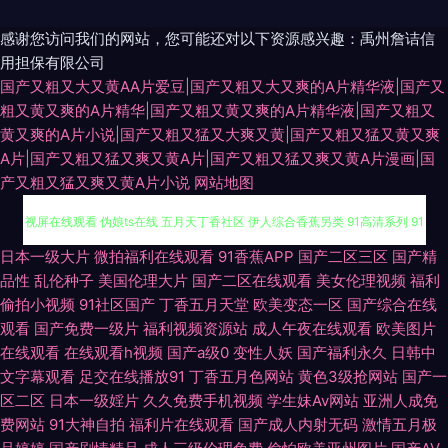
感谢您访问我们的网站，您可能还对以下资源感兴趣：禹州詹诘信
用担保有限公司
国产又粗又大又黄AA片爱豆|国产又粗又大又爽的A片精华液|国产又
粗又黄又爽的A片精华|国产又粗又黄又爽的A片精华液|国产又粗又
黄又爽的A片小说|国产又粗又猛又大爽又黄|国产又粗又猛又黄又爽
A片|国产又粗又猛又爽又黄A片|国产又粗又猛又爽又黄A片漫画|国
产又粗又猛又爽又黄A片小说
网站地图
91tv成人 草逼小电影 欧美性爰aa 日韩成人AV导航 日韩人妻无码同性 三级
日本一级大片
微拍福利在线观看
91香蕉APP
国产二区三区
国产精
品性
乱伦种子
美国伦理大片
国产二区在线观看
美女伦理视频
福利
视屏在线观看 伪娘ts在线 五月天丁香社区 伊人综合香蕉另类 91高清系列 91
偷拍小视频
91社区国产
丁香五月天堂
欧美变态一区
国产综合在线
观看
国产免费一级片
福利视频资源站
成人午夜在线观看
欧美图片
视频手机在线 白丝在线电影91 成人网页入口 韩国产香蕉 九九福利影院 狼人
在线观看
在线观看h视频
国产a级0
变性人妖
国产福利永久
日韩中
文字幕观看
足交在线播放91
丁香五月色网站
黄色3级抢网站
国产一
伊人亚洲 欧洲一区二区 少妇欧美黄a片 四虎成人伦理 亚洲AV另类 亚洲色图
区二区
日本一级婬片
久久免费手机视频
学生妹Av网站
亚洲人成免
费网站
91大神自拍
福利片在线观看
国产成人内射无码
激情五月极
传媒 亚洲综合日韩在线 91白丝综合网 91日本美女看片 A片网站网址 丰满熟