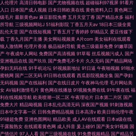
人伦理片
高清日韩电影
国产尤物视频在线
超碰福利97视屏
91看片
入口
日本国产成人视频
日本日韩欧美在线
黄色资料入口
黄色网三
级毛片
最新黄色av
麻豆影院免费
五月天堂丁香
国产精品水多
福利
所导航
三级视频网站J
51福利影院
丁香五月天av
18日本三级全黄
乱伦天堂
国产在线短视频
丁香五月丁香婷婷
91精品又
爱豆传媒下
载
丁香九月国产主播
美女网站视频黄
A片com
美女福利在线观看
狼人激情网
伦理片香港
极品福利导航
黄色三级最新免费
91嫩草国
产
午夜成年人网站
免费国产高清视频
91草莓
丝瓜视频污成人
国产
亚洲视品在线
国产玖玖
国产免费毛不卡片
久久无码
国产精品网络
孕妇无码在线
91手机论坛
91视频新地址
91日逼
午夜啪视频
91啪水
蜜桃网
国产二区无码
91日韩在线观看
西瓜影院视频全集
国产孕妇
无码视频
国产在线福利
国产在线日皮片
午夜神马伦理
毛片网站美
女
AV福利激情毛片
黄色网在线播放
91视频免费在线
91午夜在线
福
利在线视频导航
欧美喷潮一区二区
午夜理论片
日本第二片区
国产
免费大片
精品呦视频
日本乱伦高清无码
深夜国产视频
91刺激视频
日本中文字幕一区
日韩免费精品视频
日本高清v
欧美日韩伦理午夜
91碰超免费
亚洲色图网站
精品欧美
成人AV在线观看
日本a级在线
干露脸熟女
在线观看黄色网
成人抖音
爰上碰91
国产美女91视频
国
产情侣片
97人人看
国产三级视频在线
91免费视频精品
国产精品另