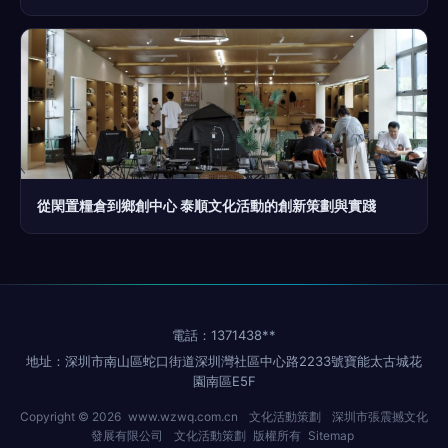
從閑置糧倉到鄉創中心 泰順文化活動的創新策劃與實踐
電話：1371438**
地址：深圳市南山區蛇口街道深圳灣社區中心路2233號寶能太古城花
園南區E5F
Copyright © 2026
www.wzwq.com.cn
文化活動策劃
深圳市張震撼文化
發展有限公司
文化活動策劃
版權所有
Sitemap