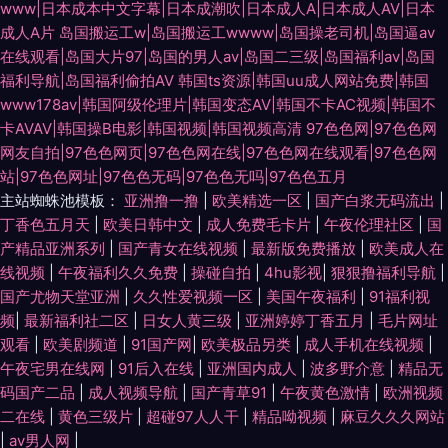
www|日本成本中文字幕|日本成潮吹|日本成人A|日本成人AV|日本
成人A片
岛国搬运工w|岛国搬运工wwww|岛国操老司机|岛国逼av
在线观看|岛国大片97|岛国的男人av|岛国二三级|岛国福利av|岛国
福利导航|岛国福利偷拍AV
韩国ts资源|韩国uu成人网站免费|韩国
www178av|韩国阿级伦理片|韩国变态AV|韩国不卡AC视频|韩国不
卡AVAV|韩国操B电影|韩国视频|韩国视频高清
97色色网|97色色网
网友自拍|97色色网页|97色色网在线|97色色网在线观看|97色色网
站|97色色网址|97色色无码|97色色无吗|97色色五月
主站蜘蛛池模板：
亚洲撸一撸
|
欧美精选一区
|
国产白浆无码流出
|
丁香色五月天
|
欧美日韩中文
|
成人免费毛卡片
|
午夜伦理社区
|
国
产精品亚洲系列
|
国产青女在线视频
|
最新版免费播放
|
欧美成人在
线视频
|
午夜福利久久免费
|
操碰自拍
|
4hu影视
|
狠狠撸福利导航
|
国产尤物天堂亚洲
|
久久性爱视频一区
|
美国午夜福利
|
91福利视
频
|
最新福利社二区
|
日女人黄三级
|
亚洲婷婷丁香五月
|
毛片网址
观看
|
欧美剧频道
|
91国产网
|
欧美极品另类
|
成人手机在线视频
|
午夜宅男在线网
|
91后入在线
|
亚洲国内成人
|
波多野介意
|
精品无
码国产二品
|
成人视频导航
|
国产青草91
|
午夜黄色激情
|
欧洲视频
二在线
|
黄色三级片
|
超碰97人人干
|
精品呦视频
|
麻豆久久久网站
|
av男人网
|