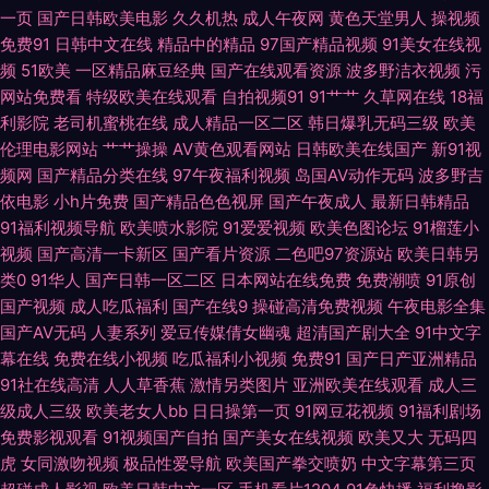
视频 91喷浆 97午夜伦理 亚洲丝袜色图 91蜜桃特黄A片 爱豆传媒映画 福利姬
一页
国产日韩欧美电影
久久机热
成人午夜网
黄色天堂男人
操视频
免费91
日韩中文在线
精品中的精品
97国产精品视频
91美女在线视
AV导航 韩国操逼视频 久久香人体 美女内射白浆 日本色官网在线 四虎音影
频
51欧美
一区精品麻豆经典
国产在线观看资源
波多野洁衣视频
污
网站免费看
特级欧美在线观看
自拍视频91
91艹艹
久草网在线
18福
亚洲成人SESE 影音先锋变太累别 91福利社色色 97人人操超碰 白丝喷水在
利影院
老司机蜜桃在线
成人精品一区二区
韩日爆乳无码三级
欧美
伦理电影网站
艹艹操操
AV黄色观看网站
日韩欧美在线国产
新91视
线 成人α在线 福利小视频 狼人AV最新 在线观看国产肛交 AV性爱久 成人骚
频网
国产精品分类在线
97午夜福利视频
岛国AV动作无码
波多野吉
依电影
小h片免费
国产精品色色视屏
国产午夜成人
最新日韩精品
网 国产精品多乙 麻豆小视频 人人超碰导航 日韩中文在线一区 无码欧美另类
91福利视频导航
欧美喷水影院
91爱爱视频
欧美色图论坛
91榴莲小
视频
国产高清一卡新区
国产看片资源
二色吧97资源站
欧美日韩另
亚洲成人一二三 91抖淫 97人人操超碰 超碰人人擦 国产1区综合情色 韩国三
类0
91华人
国产日韩一区二区
日本网站在线免费
免费潮喷
91原创
国产视频
成人吃瓜福利
国产在线9
操碰高清免费视频
午夜电影全集
国产AV无码
人妻系列
爱豆传媒倩女幽魂
超清国产剧大全
91中文字
级成人网 美日韩一二三 日本黄色网 熟女色福利导航 香蕉久艹 51福利视频
幕在线
免费在线小视频
吃瓜福利小视频
免费91
国产日产亚洲精品
91社在线高清
人人草香蕉
激情另类图片
亚洲欧美在线观看
成人三
91网址在线视频 AV资源首页 传媒视频在线 国产精品伊人 色色日韩 亚洲福利
级成人三级
欧美老女人bb
日日操第一页
91网豆花视频
91福利剧场
免费影视观看
91视频国产自拍
国产美女在线视频
欧美又大
无码四
喷水 91黄免费 97激情理论 超碰人人操91 国产盗拍色视频 激情午夜网 另类
虎
女同激吻视频
极品性爱导航
欧美国产拳交喷奶
中文字幕第三页