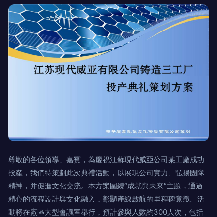
尊敬的各位領導、嘉賓，為慶祝江蘇現代威亞公司某工廠成功
投產，我們特策劃此次典禮活動，以展現公司實力、弘揚團隊
精神，并促進文化交流。本方案圍繞“成就與未來”主題，通過
精心的流程設計與文化融入，彰顯產線啟航的里程碑意義。活
動將在廠區大型會議室舉行，預計參與人數約300人次，包括