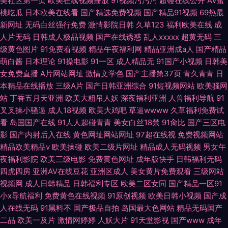
美社区第一页
欧美在线视频播放
91视频污污污
超碰在线公开
AV蜜
桃吃瓜
日本欧美在线看
国产精选免费视频
国产精品91视频
69热最
新网址
无码白丝强行免费
激情影院日韩
久草123
福利欧美在线
成
人片无码
日韩成人极品视频
国产在线诱惑
乱人xxxxx
超黄无码
三
级黄色图片
91免费看视频
精品午夜福利网
精品亚洲成a人
国产精品
萌白酱
日本理论
91操电影
91一区
成人精品无
91国产小视频
日韩美
女免费直播
A片网站网址
激情文学色
国产主播第37页
青久青青
日
本精品在线播放
三级A片
国产日韩亚洲综合
91短视频网站
欧美骚网
站
丁香五月天亚洲
欧美大粗吊人妖
深夜福利亚洲
人兽福利导航
91
叉叉操小骚逼
成人18视频
欧美大鸡吧
草逼wwww
久草福利免费试
看
岛国国产在线
91人人超碰青青
美女白丝18禁
91肏比
国产三区电
影
国产内射后入在线
黄色网址网站网址
97超在线视
免费视频网站
精品欧美精品v
欧美操碰
欧美二级片网址
精品成人无码视频
男女午
夜福利影院
欧美三级电影
免费黄色网址
成年版快手
日韩福利无码
四虎四房
亚洲AV在线豆花
亚洲区成人
美女黄片免费观看
三级网站
视频网
成人日韩精品
日韩福利专区
欧美二区女同
国产精品一区91
小x导航福利
免费黄色在线视频
91原创视频
欧美日韩小视频
国产成
人在线无码
91黑料不
国产极品自拍
岛国最大色网站
精品无码国产
二品
欧美一及片
激情网婷婷
人妖大片
91天堂影视
国产www
成年