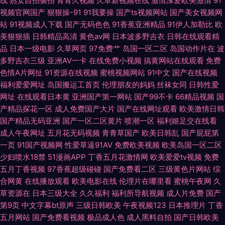
线
熟女自拍偷拍
青青久视频
久草新视频在线
激情深爱欧美激情
91
视频官网国产
狠狠操-91
91我要操
国产ts视频网站
国产美女视频网
站
91视频成人下载
国产无码色色
91香蕉亚洲精品
91伊人加勒比
欧
美狠狠插
日韩精品高清
黄色av网
日本波多野吉衣
日韩在线观看精
品
日本一级电影
久草网页
97免费艹
岛国一区二区
岛国动作片在
波
多野吉衣三级
亚洲AV一卡
在线免费小视频
搞黄网站在线观看
免费
色情A片网扯
91资源在线视频
蜜桃视频网站
91中文
国产在线视频
福利爱爱网址
岛国搬运工首页
伦理朋友的妈妈
丝袜女同
日韩性爱
网址
在线观看日本黄
亚洲国产第一网站
国产99不卡
66精品视频
国
产精品探花一区
成人免费国产大片
国产在线网址观看
欧美激情日韩
国产精品无码亚洲
国产一区二区黄片
喷潮一区
福利姬足交在线看
成人午夜网址
五月花无码视频
青青草国产
欧美日韩乱
国产屁屁第
一页
91国产视频网
性爱草逼91AV
免费欧美视频
欧美岛国一区二区
少妇喷水18禁
51漫画APP
丁香五月花激情网
欧美爱爱tv视频
免费
五月丁香视频
97香蕉超级碰碰
国产免费看二区
三级黄色片网站
综
合网黄
在线播放观看
欧美电影在线
伦理片在哪里看
蜜桃午夜网
久
草资源在
日本三级大全
久久福利
福利所导航视频
成人片免费
国产
第9页
中文字幕bt原声
三级日韩欧美
午夜视频123
日本推理片
丁香
五月网站
国产免费看视频
极品成人色
成人黑料自拍
国产日韩欧美