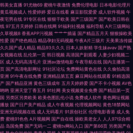
免费热播视频 国产精品传媒导航 男人Av五月天 亚洲三级国产 97色色资源站
韩美女直播
91尤物69
蜜桃午夜激情
免费伦理电影
日本电影伦理片
黄瓜视频成人
性爱婷婷
爱豆在线看
麻豆影院爱爱
成人软件视频
午
豆花传媒在线观看 久久rp 日本草逼 在线H版电影 成人無碼視頻 久草人妻福
夜宅男在线
91专区在线
狠狠干欧美
国产三级国产
国产欧美日韩在
线
97五月天婷婷
日韩在线网
91福利社视频
福利导航
A片三级网站
利 日本不卡 香焦网站 91在线破处 国产ts系列另类 久热视频精品 日韩影院
久草视频8
香蕉APP污视频
艹艹艹插逼
国产精品五月天
狠狠操欧美
性爱
国产绝色精品
精品孕妇无码视频
午夜A片三级片
天美果冻传媒
久久国产成人精品
精品93久久久
日本人妖射精
学生妹avav
国产熟
在线观看91视频 99影院激情文学 黄色电影视频网 人妖免费网站 亚洲爱爱永
女视频在线
乱伦第一页
韩日视频
高清国产剧观看
人妻少妇视频二
区
成人无码高清毛片
亚洲av激情电影
午夜导航在线
国内主播第一
久网站 91网页在线版 福利电影偶偶 玖玖热玖玖玖 日韩肏屄网站 一区一区一
页
国产高清电影网址
91社区论坛
免费网站黄色在线
久久偷拍高清
亚洲
91午夜在线免费
亚洲精品第五页
麻豆网站在线观看
91精选国
去二级 肏屄在线观看 黄色香蕉 欧洲四级片网址 午夜啪啪啪 97超碰总站 岛
产
国产精品亚洲
黄色三级成年
五月天婷婷爱
国产不卡小视频
AV色
哟哟
亚洲天堂丁香五月
91社网
美女视频黄全免费
国产精品第一页
国大片无码 久久玖玖视 日韩A级视屏 最新无毒AV网 www97丝足网 极品福
国
另类区另类欧美
欧美色图乱伦小说
免费成人软件
黄色网址视频
播放
国产日产美产精品
成人午夜视频
伦理视频网站
黄色18禁网站
利姬自慰 日本激情视频 亚洲色香蕉 丰满熟妇大乳做爰 另类春色 日韩无码观
亚洲无码视频在线
成人无码看片
91原创社区
伦理电影香港
成人免
费
蜜桃91色色
A片视频网
国产自在线
操欧美老女人
人人97综合精
品
岛国免费
国产无码一二
蜜桃tv网站入口
国产第66页
另类国产在