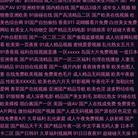
品婷婷
国产剧情精品
成人三级伦理免费
偷怕欧美亚州图片
国产AV
国产AV
97亚洲精华液
国内精自线
国产精品3级片
成年女人视频
狠
狠撸亚洲欧美
91操碰在线
国产高清精品二区
国产欧美在线视频
欧
妇乱子另类 精东视频黄 老湿影院x一分钟 欧美日韩免费A级 欧美一级性爱a
美色综合网
91国产自拍偷拍
香蕉911
花蝴蝶看片免费
白丝美女免费
网站
欧美女人与动物交
国产精品无码电影
91插插库
97超碰大香蕉
片 日本黑丝三级A片 午夜av福利 伊人成人网电影 91每日更新 AV综合性爱
户外自慰影院
国产一区二区二区
国产偷窥盗摄视频
成人动漫网站观
看
欧美第一页夜夜
91成人精品视频
蜜桃爱爱视频
乱伦熟女五月天
超碰久热 国产tsav观看 AV无码午夜激情 日逼的视频 五月亭av 亚洲国产天
91香蕉视
福利在线视频直播
一区xxxxx
岛国大片免费视频
一道日本
亚洲香蕉
国产91高清精品
国产一区二区福利
伦理在线播放
人妻无
天综合 91黄在线看 91黄站 AAA国产999 Ts伪娘在线调教 俺去也俺去啦 岛国
码精品
91自拍在线观看
国产一级片内射
夜夜骑青青草
欧美色图人
妻
在线免费欧美视频
免费黄色毛片
成人精品无码视频
欧美午夜极
电影导航 国产91视频在线 国产精品蜜芽AV 国语精品对白 欧美豆花91 91超
品
性欧美ⅩⅩⅩⅩ乱
欧美色色六月天
91影视网
午夜伦不卡
加勒比性
爱网
青草国产在线视频
亚洲国产精品导航
欧美色淫
波多野结依电
碰人人在线 肏屄超碰夜夜撸 丁香亚洲午夜激情 国产激情一区 国产区123 国
影
91狠狠撸
成人深夜电影
精品国产美女剃毛
加勒比熟女
91碰在线
欧美裸模
萌白酱国产一区
美国一级AV
国产人在线成免费
免费黄色
产一区日韩欧美 激情文学日韩 精品日韩一区 老司机亚洲天堂 另类综合图片
A片网址
微拍福利国产视频
国产人成无码视频
国产原创区色花堂
在
线免费黄A片
久草福利
乱伦家庭
成人午夜免费视频
人妖射精
国产
欧美打炮 欧美人与兽A片 日本成人电影 日韩三区四区精品 四虎影库av 午夜
屁屁
国产精品天干天
国产精品午夜一区
中文字幕无码人妻
日本不
卡二区
国产日韩91
久草福利视频网
91日日夜夜91
超碰碰天天操
91