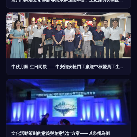
中秋月圓·生日同歡——中安諧安檢門工廠迎中秋暨員工生日慶祝活動紀實
文化活動策劃的意義與創意設計方案——以泉州為例