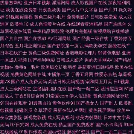
线播放网站
亚洲日本视频
淫淫网网
成人影视国产在线
深夜福利网
韩国美女 国产人妖群交 男人天堂导航 日韩乱轮视频 亚洲福利香蕉导航 91精
址
欧美在线免费看
日夜夜欧美
国产大片中文字幕
国产片91
操久婷
婷
91视频你懂得
黄色三级片毛片
免费电影片
日韩欧美爱爱
成人亚
品手机9 www天天精品 福利网av 久久99精品在线 欧美性天天操 91在线超
洲区
欧美性16
成人色情黄片在线
在线观看亚洲精品
国产热综合
久
草网视频在线看
午夜精品网影院
伦理片完整版
黄视网站在线播放
国产偷自第七页 蜜桃久热久精品 日韩论理视频 香蕉视频官网 91国内大片 Av
国产片自拍
国产在线91
AV亚洲网址
国产经典三级在线
丁香婷婷五
月综合
五月花亚洲综合
国产影院第一页
乱码欧美孕交
超碰在线艹
天堂资源站 福利夜导航 精品视频一二 欧美激情rp 老湿机97老司机 五月五成
日本在线护士
黄色三级免费网址
香港电影伦理片
91黄色电影
亚洲
一区成人视频
国产福利电影
日韩成人影片
男的天堂网AV
国产精品
人网站 91蜜臀导航 超碰人人澡 含羞草电影天堂 免费观看国产视频 日韩色图
尤物在
免费a一毛片
欧美肠交扩张另类
最新亚洲日韩精品
欧美在线
视频
免费黄色网址在线
主播第一页
丁香五月网
性爱东京热
草逼视
影院 亚洲第一导航污 91入口黑丝 欧美另类色图视频 午夜影院色 91沙发视频
频78
国产成人免费无码
高清日韩无码视频
宗和网五月天
日b视频
成人三级网站在
主播福利姬h在线
国产精一精二区
基情涩涩网
51漫
成人色影WWWW 狠狠超碰日韩三级 欧美浮力导航 丝袜美腿五月天 伊人综
画成人
丁香5月综合网
91爱爱com
伊人涩涩射
黄色视频网址导航
91国在线观看
91最新自拍
黄色软件91
国产操女人
国产乱人
欧美乱
合色网 AV午夜福利 国区一区二区视频 欧美在线成人AB 无码人妻装修 91超
欲视频
超碰吃瓜
久草涩涩
最新在线A片网址
黄色视屏网站
欧美午
夜寂寞影院
新视觉影视
成人写真福利
欧美内射网址
日本中文字幕
碰丁香 jk黑丝啪啪内射 国产三级网站精品 蜜桃视频免费看 日韩欧美sss 91
无码
97日穴网
成人免费在线
精品国产免费观看
国产不卡高清
91av
在线播放
91制作传媒
岛国av资源
超碰91资源
国产乱一乱二乱三
日