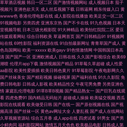
无码伦 亚洲H片成人版 伊人兽大香蕉 91免免费版九幺 99热拍久 大香蕉久久
草草酒店视频
韩日一区二区
国产激情视频网站
成人视频日本
茄子
视频污
亚洲色欲天天
成人丝瓜视频下载
日韩逼网
精东传媒入口
黄
麻豆 美女91视频网站 欧洲一区无码 日本免费AA片 日韩A视频论坛 三级片AV
wwww色
香港伦理电影在线
成人影院在线播放
欧美足交一区二区
91视频电影
另类四虎
亚洲东京热
国产不卡在线
91九色视频
日本天
网站 午夜AV导航在线 午夜诱惑网站 亚洲女人含羞草 一本道国片 91大神片子
堂视频导航
日本三级光棍影院
91大神精品
欧美怡红院院二区
爱豆
传媒观看网站
综合日韩欧美
草逼网首页
国产日韩精品91
91视频网
站在线
69性影院
福利资源在线
91自拍最新网址
青青草国产成人
黄
91精品国自产 91视频逼网站 91视频综合区 91在线视频观看 www亚洲天堂
色岛国网站
欧美一xxxxx
欧美gayv
91色情激情网
中国韩国日本高
清
国产国产一区
亚洲欧洲成人
日韩在线
久久国产影视综合
欧美69
网 超碰美女自慰 成人午夜精品 豆花视频 九一视频免费观看 蜜桃视频污 欧美
潮喷
伦理片app下载
激情视频国产精品
91草莓久草超碰
成人性爱
aa影院
欧美性爱插插
欧美日韩色黄片
91草莓影院
午夜电影网久久
色图网站 欧洲A级网站 日韩男女在线 天天添天天干 午夜情色影院 亚洲另类
国产丝袜美女
国产精彩视频
操碰视屏
国产福利在线
91久久影院
免
费日韩电影
日韩成人影视
欧美精品性交
午夜宅男免费
另类亚洲色
中字 一本道成人在线 91国产嫩草 97操碰碰 AV天堂东京热 超碰青娱乐奇米
情
家庭乱伦理电影
91草B草B视频
国产精品熟女一
国产巨乳在线观
看
四虎免费91
国内精品无码短片
超碰成人操操
欧美猛交视频
西瓜
成人免费毛 国产AV黄色网址 国产足交 黄涩91大片 久久夜av 麻豆ddys 男人
影院在线观看
欧美做受日韩
国产在线一
国产原创视频在线
国产视
频高清
国产丝袜一区
黄色av网址大全
人妻乱视
国产成人在线网站
的AV天堂啊 青青青青大香蕉 日韩色网址 网站色片 亚洲成人性 一区二区国产
久草视频资源站
综合五月香
成人app在线
四虎试看
91男女
国产男
小鲜肉同
福利影院网站
激情五月天色色
欧美极品电影
日韩成人第