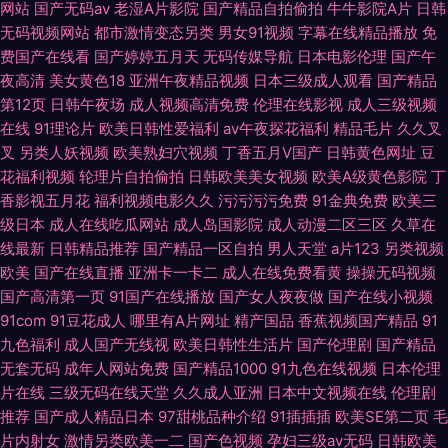
网站
国产无码av
老湿A片影院
国产精品自拍偷拍
牛牛影院A片
日韩
无码视频网站
都市激情变态另类
男女91视频
字幕在线精品播放
免
费国产在线看
国产婷婷五月天
无码传媒导航
日本电影伦理
国产午
夜高清
美女黄色18
亚洲午夜精品视频
日本三级成人观看
国产精品
第12页
日韩午夜场
成人视频高清免费
伦理在线影视
成人三级视频
在线
91理论片
欧美日韩性爱福利
av午夜探花福利
精品毛片
久久叉
叉
另类人妖视频
欧美熟妇穴视频
丁香五月V国产
日韩黄色网址
豆
花福利视频
轮理片自拍偷拍
日韩欧美美女视频
欧美A级黄色影院
丁
香影视五月花
福利视频电影久久
污污污污免费
91金典免费
欧美三
级日本
成人在线吃瓜网站
成人岛国影院
成人动漫二区三区
久草在
线最新
日韩精品推荐
国产精品一区自拍
男人天堂
a片123
另类视频
欧美
国产在线直播
亚洲卡一卡二
成人在线免费看黄
操操无码视频
国产高清第一页
91国产在线播放
国产女人夜夜做
国产在线小视频
91com
91豆花成人
哪里有A片网址
精产国品
香蕉视频国产精品
91
九色福利
成人国产无线视
欧美日韩性生活片
国产伦理剧
国产精品
无套无码
成年人网站免费
国产精品1000
91九色在线视频
日本伦理
片在线
三级无码在线天堂
久久成人亚洲
日本中文视频在线
伦理剧
推荐
国产成人精品日本
97甜桃品种介绍
91插插插
欧美SE第二页
毛
片内射女
激情另类欧美一二
国产色视频
孕妇三级av无码
日韩欧美