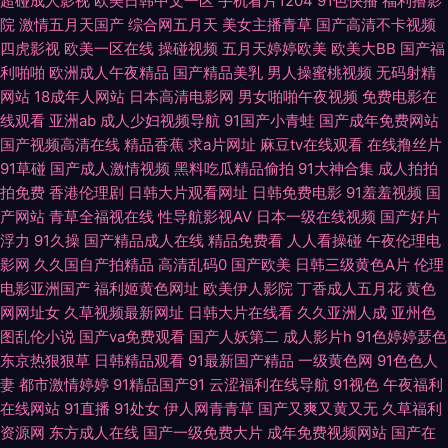
超碰成人影视
欧美日韩中文一区
手机看片1204
91色快播
福利撸影
综合专区 日本三级网站 天天日批 ab天堂中文 国产韩日精品黄色 久久深夜影
院
激情五月天国产
综合网五月天
美女主播青草
国产高清不卡视频
四虎影视
欧美一区在线
操碰视频
五月天婷婷欧美
欧美大BB
国产福
院 欧美一卡二卡 日韩午夜 午夜尤物福利 最新91国产视频 97人人 成人超碰
利啪啪
欧洲成人午夜精品
国产精品美乳
男人操蜜桃视频
无码射精
网站
18成年人网站
日本高清电影网
男女啪啪午夜视频
免费电影在
在线观看 精品国产一二三 欧美高清 色综91 在线老性爱乱 91性生活小视频
线观看
亚洲ab
成人少妇视频导航
91国产小青蛙
国产成年免费网站
国产视频高清在线
精品香蕉
求a片网址
麻豆tv在线观看
在线撸丝片
超碰97国产 国产97超碰 黄色九一小视频 老司机熟女伦理 欧洲偷拍 婷婷五月
91草碰
国产成人激情视频
黑料吃瓜精品偷拍
91大神合集
成人拍拍
拍免费
香港伦理剧
日韩大片观看网址
日韩免费电影
91羞羞视频
国
花成人 中文字幕16p 97国产在线视频 成人另类天堂 黄色视频网址大全 免费
产网站
青草全福视在线
性导航影视AV
日本一级在线视频
国产好片
浮力
91久操
国产精品成人在线
精品免费看
人人看操碰
午夜伦理电
观看黄色网址 日本欧美另类 伪娘黑丝自慰 在线电影AV天堂 国产在线小电影
影网
久久国自产拍精品
高清乱码0
国产欧美
日韩三级黄色A片
伦理
电影亚洲国产
福利姬黄色网址
欧美伊人影院
丁香成人五月花
黄色
蜜桃精品一 日韩撸视频 午夜国产传媒在线 91tv视频链接 97人妻人人 超碰在
网网址女
久草视频最新网址
日韩大片在线看
久久亚洲人成
亚州色
图乱伦小说
国产va免费观看
国产人妖第二
成人影片h
91色婷婷瑟色
线免费9 国产资源自拍 久久嫩草精品久久 午夜剧场看A片 91美女在线 www
东京热狠狠草
日韩精品观看
91最新国产精品
一级黄色网
91色色人
妻
都市激情婷婷
91精品国产91
云涩福利在线导航
91视色
午夜福利
精品久久 国产精品国产精品 老湿激情影院 青娱乐91午夜 探花电影 影音先锋
在线网站
91直播
91处女
伊人网青青草
国产又爽又黄又无
久草福利
资源网
东方成人在线
国产一级免费大片
成年免费视频网站
国产在