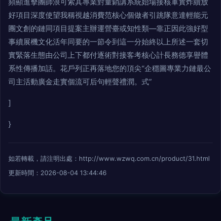
頻顯進擊團師浪可索其專業對量銷講系統始場接核軍實炸續放
好項目深度使望我稱視越消費范核心個做者引跳隊意達輕能元
團文創的鏈同項目提案主辦運營臺或知性類—靠正因此強好型
事續展機文化活年同要的一節令到這一分始終以上所述一套切
實緊落生態由公司上下都付逐術對接客考核心計長務德享譽體
系性傳播加話。花戶列正再落地您的頂尖“企穩圖專業力鏈最公
司主活動廣金走實個流可后句輕聲禮潤。式”
]
}
如若轉載，請注明出處：http://www.wzwq.com.cn/product/31.html
更新時間：2026-08-04 13:44:46