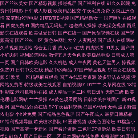
国产丝袜美女
国产精彩视频
操碰视屏
国产福利在线
91久久影院
免
费日韩电影
日韩成人影视
欧美精品性交
午夜宅男免费
另类亚洲色
中字 一本道成人在线 91国产嫩草 97操碰碰 AV天堂东京热 超碰青娱乐奇米
情
家庭乱伦理电影
91草B草B视频
国产精品熟女一
国产巨乳在线观
看
四虎免费91
国内精品无码短片
超碰成人操操
欧美猛交视频
西瓜
成人免费毛 国产AV黄色网址 国产足交 黄涩91大片 久久夜av 麻豆ddys 男人
影院在线观看
欧美做受日韩
国产在线一
国产原创视频在线
国产视
频高清
国产丝袜一区
黄色av网址大全
人妻乱视
国产成人在线网站
的AV天堂啊 青青青青大香蕉 日韩色网址 网站色片 亚洲成人性 一区二区国产
久草视频资源站
综合五月香
成人app在线
四虎试看
91男女
国产男
小鲜肉同
福利影院网站
激情五月天色色
欧美极品电影
日韩成人第
视频 91喷浆 97午夜伦理 亚洲丝袜色图 91蜜桃特黄A片 爱豆传媒映画 福利姬
一页
国产日韩欧美电影
久久机热
成人午夜网
黄色天堂男人
操视频
免费91
日韩中文在线
精品中的精品
97国产精品视频
91美女在线视
AV导航 韩国操逼视频 久久香人体 美女内射白浆 日本色官网在线 四虎音影
频
51欧美
一区精品麻豆经典
国产在线观看资源
波多野洁衣视频
污
网站免费看
特级欧美在线观看
自拍视频91
91艹艹
久草网在线
18福
亚洲成人SESE 影音先锋变太累别 91福利社色色 97人人操超碰 白丝喷水在
利影院
老司机蜜桃在线
成人精品一区二区
韩日爆乳无码三级
欧美
伦理电影网站
艹艹操操
AV黄色观看网站
日韩欧美在线国产
新91视
线 成人α在线 福利小视频 狼人AV最新 在线观看国产肛交 AV性爱久 成人骚
频网
国产精品分类在线
97午夜福利视频
岛国AV动作无码
波多野吉
依电影
小h片免费
国产精品色色视屏
国产午夜成人
最新日韩精品
网 国产精品多乙 麻豆小视频 人人超碰导航 日韩中文在线一区 无码欧美另类
91福利视频导航
欧美喷水影院
91爱爱视频
欧美色图论坛
91榴莲小
视频
国产高清一卡新区
国产看片资源
二色吧97资源站
欧美日韩另
亚洲成人一二三 91抖淫 97人人操超碰 超碰人人擦 国产1区综合情色 韩国三
类0
91华人
国产日韩一区二区
日本网站在线免费
免费潮喷
91原创