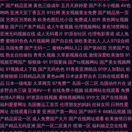
产
国产精品亚洲
黄色三级成年
五月天婷婷爱
国产不卡小视频
AV色
哟哟
亚洲天堂丁香五月
91社网
美女视频黄全免费
国产精品第一页
国大片无码 久久玖玖视 日韩A级视屏 最新无毒AV网 www97丝足网 极品福
国
另类区另类欧美
欧美色图乱伦小说
免费成人软件
黄色网址视频
播放
国产日产美产精品
成人午夜视频
伦理视频网站
黄色18禁网站
利姬自慰 日本激情视频 亚洲色香蕉 丰满熟妇大乳做爰 另类春色 日韩无码观
亚洲无码视频在线
成人无码看片
91原创社区
伦理电影香港
成人免
费
蜜桃91色色
A片视频网
国产自在线
操欧美老女人
人人97综合精
品
岛国免费
国产无码一二
蜜桃tv网站入口
国产第66页
另类国产在
线
熟女自拍偷拍
青青久视频
久草新视频在线
激情深爱欧美激情
91
视频官网国产
狠狠操-91
91我要操
国产ts视频网站
国产美女视频网
站
91视频成人下载
国产无码色色
91香蕉亚洲精品
91伊人加勒比
欧
美狠狠插
日韩精品高清
黄色av网
日本波多野吉衣
日韩在线观看精
品
日本一级电影
久草网页
97免费艹
岛国一区二区
岛国动作片在
波
多野吉衣三级
亚洲AV一卡
在线免费小视频
搞黄网站在线观看
免费
色情A片网扯
91资源在线视频
蜜桃视频网站
91中文
国产在线视频
福利爱爱网址
岛国搬运工首页
伦理朋友的妈妈
丝袜女同
日韩性爱
网址
在线观看日本黄
亚洲国产第一网站
国产99不卡
66精品视频
国
产精品探花一区
成人免费国产大片
国产在线网址观看
欧美激情日韩
国产精品无码亚洲
国产一区二区黄片
喷潮一区
福利姬足交在线看