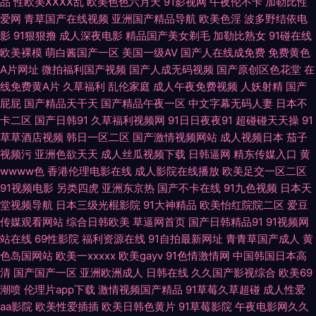
品
性欧美ⅩⅩⅩⅩ乱
欧美色色六月天
91影视网
午夜伦不卡
加勒比性
爱网
青草国产在线视频
亚洲国产精品导航
欧美色淫
波多野结依电
碰人人在线 肏屄超碰夜夜撸 丁香亚洲午夜激情 国产激情一区 国产区123 国
影
91狠狠撸
成人深夜电影
精品国产美女剃毛
加勒比熟女
91碰在线
欧美裸模
萌白酱国产一区
美国一级AV
国产人在线成免费
免费黄色
产一区日韩欧美 激情文学日韩 精品日韩一区 老司机亚洲天堂 另类综合图片
A片网址
微拍福利国产视频
国产人成无码视频
国产原创区色花堂
在
线免费黄A片
久草福利
乱伦家庭
成人午夜免费视频
人妖射精
国产
欧美打炮 欧美人与兽A片 日本成人电影 日韩三区四区精品 四虎影库av 午夜
屁屁
国产精品天干天
国产精品午夜一区
中文字幕无码人妻
日本不
卡二区
国产日韩91
久草福利视频网
91日日夜夜91
超碰碰天天操
91
无码伦 亚洲H片成人版 伊人兽大香蕉 91免免费版九幺 99热拍久 大香蕉久久
草草酒店视频
韩日一区二区
国产激情视频网站
成人视频日本
茄子
视频污
亚洲色欲天天
成人丝瓜视频下载
日韩逼网
精东传媒入口
黄
麻豆 美女91视频网站 欧洲一区无码 日本免费AA片 日韩A视频论坛 三级片AV
wwww色
香港伦理电影在线
成人影院在线播放
欧美足交一区二区
91视频电影
另类四虎
亚洲东京热
国产不卡在线
91九色视频
日本天
网站 午夜AV导航在线 午夜诱惑网站 亚洲女人含羞草 一本道国片 91大神片子
堂视频导航
日本三级光棍影院
91大神精品
欧美怡红院院二区
爱豆
传媒观看网站
综合日韩欧美
草逼网首页
国产日韩精品91
91视频网
91精品国自产 91视频逼网站 91视频综合区 91在线视频观看 www亚洲天堂
站在线
69性影院
福利资源在线
91自拍最新网址
青青草国产成人
黄
色岛国网站
欧美一xxxxx
欧美gayv
91色情激情网
中国韩国日本高
清
国产国产一区
亚洲欧洲成人
日韩在线
久久国产影视综合
欧美69
网 超碰美女自慰 成人午夜精品 豆花视频 九一视频免费观看 蜜桃视频污 欧美
潮喷
伦理片app下载
激情视频国产精品
91草莓久草超碰
成人性爱
aa影院
欧美性爱插插
欧美日韩色黄片
91草莓影院
午夜电影网久久
色图网站 欧洲A级网站 日韩男女在线 天天添天天干 午夜情色影院 亚洲另类