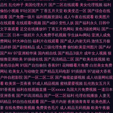
品性
乱伦种子
美国伦理大片
国产二区在线观看
美女伦理视频
福利
视屏在线观看 伪娘ts在线 五月天丁香社区 伊人综合香蕉另类 91高清系列 91
偷拍小视频
91社区国产
丁香五月天堂
欧美变态一区
国产综合在线
观看
国产免费一级片
福利视频资源站
成人午夜在线观看
欧美图片
视频手机在线 白丝在线电影91 成人网页入口 韩国产香蕉 九九福利影院 狼人
在线观看
在线观看h视频
国产a级0
变性人妖
国产福利永久
日韩中
文字幕观看
足交在线播放91
丁香五月色网站
黄色3级抢网站
国产一
伊人亚洲 欧洲一区二区 少妇欧美黄a片 四虎成人伦理 亚洲AV另类 亚洲色图
区二区
日本一级婬片
久久免费手机视频
学生妹Av网站
亚洲人成免
费网站
91大神自拍
福利片在线观看
国产成人内射无码
激情五月极
传媒 亚洲综合日韩在线 91白丝综合网 91日本美女看片 A片网站网址 丰满熟
品婷婷
国产剧情精品
成人三级伦理免费
偷怕欧美亚州图片
国产AV
国产AV
97亚洲精华液
国内精自线
国产精品3级片
成年女人视频
狠
狠撸亚洲欧美
91操碰在线
国产高清精品二区
国产欧美在线视频
欧
妇乱子另类 精东视频黄 老湿影院x一分钟 欧美日韩免费A级 欧美一级性爱a
美色综合网
91国产自拍偷拍
香蕉911
花蝴蝶看片免费
白丝美女免费
网站
欧美女人与动物交
国产精品无码电影
91插插库
97超碰大香蕉
片 日本黑丝三级A片 午夜av福利 伊人成人网电影 91每日更新 AV综合性爱
户外自慰影院
国产一区二区二区
国产偷窥盗摄视频
成人动漫网站观
看
欧美第一页夜夜
91成人精品视频
蜜桃爱爱视频
乱伦熟女五月天
超碰久热 国产tsav观看 AV无码午夜激情 日逼的视频 五月亭av 亚洲国产天
91香蕉视
福利在线视频直播
一区xxxxx
岛国大片免费视频
一道日本
亚洲香蕉
国产91高清精品
国产一区二区福利
伦理在线播放
人妻无
天综合 91黄在线看 91黄站 AAA国产999 Ts伪娘在线调教 俺去也俺去啦 岛国
码精品
91自拍在线观看
国产一级片内射
夜夜骑青青草
欧美色图人
妻
在线免费欧美视频
免费黄色毛片
成人精品无码视频
欧美午夜极
电影导航 国产91视频在线 国产精品蜜芽AV 国语精品对白 欧美豆花91 91超