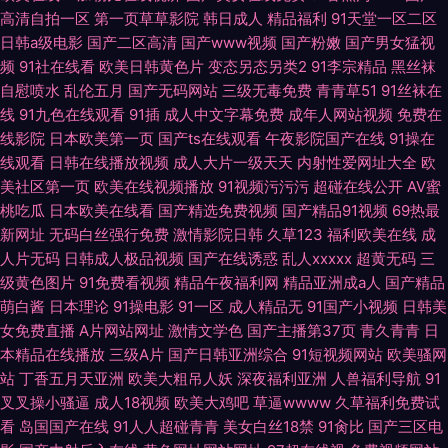
高清自拍一区
第一页草草影院
韩日成人
精品福利
91天堂一区二区
日韩a级电影
国产二区高清
国产www视频
国产粉嫩
国产男女猛视
频
91社在线看
欧美日韩黄色片
变态另态另类2
91李宗精品
黑丝袜
自慰喷水
乱伦五月
国产无码网站
三级无毒免费
青青草51
91丝袜在
线
91九色在线观看
91插
成人中文字幕免费
成年人网站视频
免费在
线影院
日本欧美第一页
国产ts在线观看
午夜影院国产在线
91操在
线观看
日韩在线播放视频
成人大片一级天天
内射性爱网址大全
欧
美社区第一页
欧美在线视频播放
91视频污污污
超碰在线公开
AV蜜
桃吃瓜
日本欧美在线看
国产精选免费视频
国产精品91视频
69热最
新网址
无码白丝强行免费
激情影院日韩
久草123
福利欧美在线
成
人片无码
日韩成人极品视频
国产在线诱惑
乱人xxxxx
超黄无码
三
级黄色图片
91免费看视频
精品午夜福利网
精品亚洲成a人
国产精品
萌白酱
日本理论
91操电影
91一区
成人精品无
91国产小视频
日韩美
女免费直播
A片网站网址
激情文学色
国产主播第37页
青久青青
日
本精品在线播放
三级A片
国产日韩亚洲综合
91短视频网站
欧美骚网
站
丁香五月天亚洲
欧美大粗吊人妖
深夜福利亚洲
人兽福利导航
91
叉叉操小骚逼
成人18视频
欧美大鸡吧
草逼wwww
久草福利免费试
看
岛国国产在线
91人人超碰青青
美女白丝18禁
91肏比
国产三区电