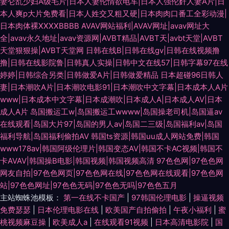
妻仑乱少妇A级毛片|日本人妻伦情欲电车|日本人强伦姧人妻A片|日
本人爽p大片免费看|日本人姓交又粗又硬|日本肉肉口番工全彩动漫|
日本肉体裸XXXXBBBB
AVAV网站福利|AVAV网址|avav网址大
全|avav永久地址|avav资源网|AVBT精品|AVBT天|avbt天堂|AVBT
天堂狠狠操|AVBT天堂网
日韩在线B|日韩在线gv|日韩在线视频撸
撸|日韩在线影院鲁|日韩真人实操|日韩中文在线57|日韩字幕97在线
婷婷|日韩综合另类|日韩做爱A片|日韩做爱精品
日本超碰96日韩人
妻|日本潮吹A片|日本潮吹电影91|日本潮吹中文字幕|日本成本人A片
www|日本成本中文字幕|日本成潮吹|日本成人A|日本成人AV|日本
成人A片
岛国搬运工w|岛国搬运工wwww|岛国操老司机|岛国逼av
在线观看|岛国大片97|岛国的男人av|岛国二三级|岛国福利av|岛国
福利导航|岛国福利偷拍AV
韩国ts资源|韩国uu成人网站免费|韩国
www178av|韩国阿级伦理片|韩国变态AV|韩国不卡AC视频|韩国不
卡AVAV|韩国操B电影|韩国视频|韩国视频高清
97色色网|97色色网
网友自拍|97色色网页|97色色网在线|97色色网在线观看|97色色网
站|97色色网址|97色色无码|97色色无吗|97色色五月
主站蜘蛛池模板：
第一在线不卡国产
|
97韩国伦理电影
|
操逼视频
免费瑟瑟
|
日本伦理电影在线
|
欧美国产自拍偷拍
|
午夜小福利
|
蜜
桃视频麻豆操
|
欧美成人a
|
在线观看91视频
|
日本高清电影院
|
国