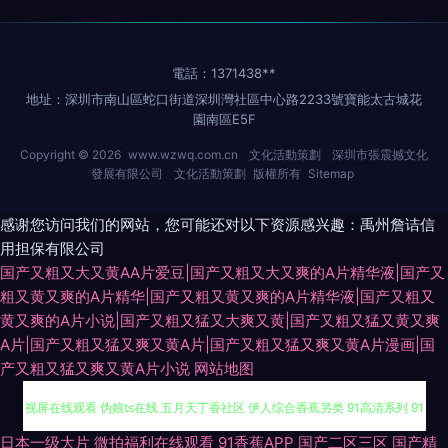
電話：1371438**
地址：深圳市南山區蛇口街道深圳灣社區中心路2233號寶能太古城花
園南區E5F
Copyright © 2026
www.wzwq.com.cn
文化活動策劃
深圳市張震撼文化
發展有限公司
文化活動策劃
版權所有
Sitemap
感谢您访问我们的网站，您可能还对以下资源感兴趣：禹州詹诘信
用担保有限公司
国产又粗又大又黄AA片爱豆|国产又粗又大又爽的A片精华液|国产又
粗又黄又爽的A片精华|国产又粗又黄又爽的A片精华液|国产又粗又
黄又爽的A片小说|国产又粗又猛又大爽又黄|国产又粗又猛又黄又爽
A片|国产又粗又猛又爽又黄A片|国产又粗又猛又爽又黄A片漫画|国
产又粗又猛又爽又黄A片小说
网站地图
91tv成人 草逼小电影 欧美性爰aa 日韩成人AV导航 日韩人妻无码同性 三级
日本一级大片
微拍福利在线观看
91香蕉APP
国产二区三区
国产精