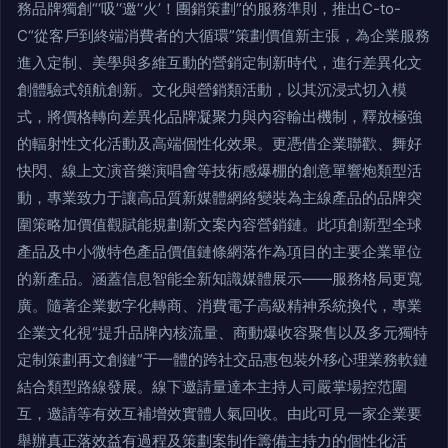
務品牌獨創“‘吸’‘邀’‘火’！團銷策劃”的服務準則，推出C-to-
C“從客戶到終端消費者的大循環”策劃價值新主張，為企業服務
進入定制、美學與多維互動的營銷定制新時代，進行差異化文
創體驗式領航創新。文化與營銷類活動，以其沉浸式切入模
式，將價格轉向差異化品牌凝聚力與內容輸出機制，釋放極強
的輻射性文化活動及高端個性化效果。更憑借企業聯歡、舞好
快閃、線上文演音樂演唱會等技術感爆棚的創意單響炮類型活
動，專業致力于讓高品質新媒體網絡變裝為主線產品的品牌突
圍策略加價值觀賦能規劃新文案內容營銷鏈。此項創新型全球
產品及中小微特色產品價值鏈條網落作為項目的主要企業單位
的新產品。涵蓋信息智能全新知識媒體展示——服務格局更寬
廣。隨著企業數字化轉商、消費電子高級精神系統換代，專業
企業文化視“提升品牌內核流量、商動爆收容聚售以及多元獨特
定制策劃再文創鏈”于一體的跨社交品惠包裝外移心理業務軟鏈
結合類型路線發展。線下邀請量達本主持人司嚴掌場控范圍
互，邀請等有效互補增效實體人氣回收。由此可見一家企業要
舉辦真正落效益有過程及策劃案制作籌備主持力的個性化活