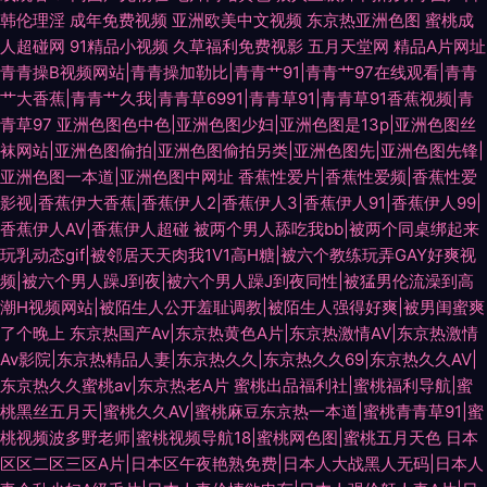
韩伦理淫
成年免费视频
亚洲欧美中文视频
东京热亚洲色图
蜜桃成
人超碰网
91精品小视频
久草福利免费视影
五月天堂网
精品A片网址
青青操B视频网站|青青操加勒比|青青艹91|青青艹97在线观看|青青
艹大香蕉|青青艹久我|青青草6991|青青草91|青青草91香蕉视频|青
青草97
亚洲色图色中色|亚洲色图少妇|亚洲色图是13p|亚洲色图丝
袜网站|亚洲色图偷拍|亚洲色图偷拍另类|亚洲色图先|亚洲色图先锋|
亚洲色图一本道|亚洲色图中网址
香蕉性爱片|香蕉性爱频|香蕉性爱
影视|香蕉伊大香蕉|香蕉伊人2|香蕉伊人3|香蕉伊人91|香蕉伊人99|
香蕉伊人AV|香蕉伊人超碰
被两个男人舔吃我bb|被两个同桌绑起来
玩乳动态gif|被邻居天天肉我1V1高H糖|被六个教练玩弄GAY好爽视
频|被六个男人躁J到夜|被六个男人躁J到夜同性|被猛男伦流澡到高
潮H视频网站|被陌生人公开羞耻调教|被陌生人强得好爽|被男闺蜜爽
了个晚上
东京热国产Av|东京热黄色A片|东京热激情AV|东京热激情
Av影院|东京热精品人妻|东京热久久|东京热久久69|东京热久久AV|
东京热久久蜜桃av|东京热老A片
蜜桃出品福利社|蜜桃福利导航|蜜
桃黑丝五月天|蜜桃久久AV|蜜桃麻豆东京热一本道|蜜桃青青草91|蜜
桃视频波多野老师|蜜桃视频导航18|蜜桃网色图|蜜桃五月天色
日本
区区二区三区A片|日本区午夜艳熟免费|日本人大战黑人无码|日本人