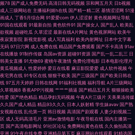
频78
国产成人免费无码
高清日韩无码视频
宗和网五月天
日b视频
成人三级网站在
主播福利姬h在线
国产精一精二区
基情涩涩网
51漫
成人色影WWWW 狠狠超碰日韩三级 欧美浮力导航 丝袜美腿五月天 伊人综
画成人
丁香5月综合网
91爱爱com
伊人涩涩射
黄色视频网址导航
91国在线观看
91最新自拍
黄色软件91
国产操女人
国产乱人
欧美乱
合色网 AV午夜福利 国区一区二区视频 欧美在线成人AB 无码人妻装修 91超
欲视频
超碰吃瓜
久草涩涩
最新在线A片网址
黄色视屏网站
欧美午
夜寂寞影院
新视觉影视
成人写真福利
欧美内射网址
日本中文字幕
碰丁香 jk黑丝啪啪内射 国产三级网站精品 蜜桃视频免费看 日韩欧美sss 91
无码
97日穴网
成人免费在线
精品国产免费观看
国产不卡高清
91av
在线播放
91制作传媒
岛国av资源
超碰91资源
国产乱一乱二乱三
日
免费热播视频 国产精品传媒导航 男人Av五月天 亚洲三级国产 97色色资源站
韩美女直播
91尤物69
蜜桃午夜激情
免费伦理电影
日本电影伦理片
黄瓜视频成人
性爱婷婷
爱豆在线看
麻豆影院爱爱
成人软件视频
午
豆花传媒在线观看 久久rp 日本草逼 在线H版电影 成人無碼視頻 久草人妻福
夜宅男在线
91专区在线
狠狠干欧美
国产三级国产
国产欧美日韩在
线
97五月天婷婷
日韩在线网
91福利社视频
福利导航
A片三级网站
利 日本不卡 香焦网站 91在线破处 国产ts系列另类 久热视频精品 日韩影院
久草视频8
香蕉APP污视频
艹艹艹插逼
国产精品五月天
狠狠操欧美
性爱
国产绝色精品
精品孕妇无码视频
午夜A片三级片
天美果冻传媒
在线观看91视频 99影院激情文学 黄色电影视频网 人妖免费网站 亚洲爱爱永
久久国产成人精品
精品93久久久
日本人妖射精
学生妹avav
国产熟
女视频在线
乱伦第一页
韩日视频
高清国产剧观看
人妻少妇视频二
区
成人无码高清毛片
亚洲av激情电影
午夜导航在线
国内主播第一
久网站 91网页在线版 福利电影偶偶 玖玖热玖玖玖 日韩肏屄网站 一区一区一
页
国产高清电影网址
91社区论坛
免费网站黄色在线
久久偷拍高清
亚洲
91午夜在线免费
亚洲精品第五页
麻豆网站在线观看
91精选国
去二级 肏屄在线观看 黄色香蕉 欧洲四级片网址 午夜啪啪啪 97超碰总站 岛