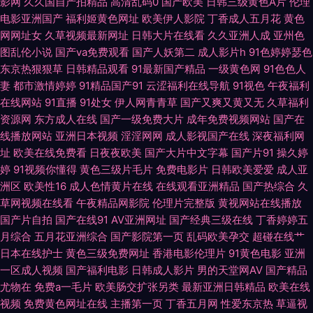
影网
久久国自产拍精品
高清乱码0
国产欧美
日韩三级黄色A片
伦理
电影亚洲国产
福利姬黄色网址
欧美伊人影院
丁香成人五月花
黄色
蜜桃精品一 日韩撸视频 午夜国产传媒在线 91tv视频链接 97人妻人人 超碰在
网网址女
久草视频最新网址
日韩大片在线看
久久亚洲人成
亚州色
图乱伦小说
国产va免费观看
国产人妖第二
成人影片h
91色婷婷瑟色
线免费9 国产资源自拍 久久嫩草精品久久 午夜剧场看A片 91美女在线 www
东京热狠狠草
日韩精品观看
91最新国产精品
一级黄色网
91色色人
妻
都市激情婷婷
91精品国产91
云涩福利在线导航
91视色
午夜福利
精品久久 国产精品国产精品 老湿激情影院 青娱乐91午夜 探花电影 影音先锋
在线网站
91直播
91处女
伊人网青青草
国产又爽又黄又无
久草福利
资源网
东方成人在线
国产一级免费大片
成年免费视频网站
国产在
韩国美女 国产人妖群交 男人天堂导航 日韩乱轮视频 亚洲福利香蕉导航 91精
线播放网站
亚洲日本视频
淫淫网网
成人影视国产在线
深夜福利网
址
欧美在线免费看
日夜夜欧美
国产大片中文字幕
国产片91
操久婷
婷
91视频你懂得
黄色三级片毛片
免费电影片
日韩欧美爱爱
成人亚
品手机9 www天天精品 福利网av 久久99精品在线 欧美性天天操 91在线超
洲区
欧美性16
成人色情黄片在线
在线观看亚洲精品
国产热综合
久
草网视频在线看
午夜精品网影院
伦理片完整版
黄视网站在线播放
国产偷自第七页 蜜桃久热久精品 日韩论理视频 香蕉视频官网 91国内大片 Av
国产片自拍
国产在线91
AV亚洲网址
国产经典三级在线
丁香婷婷五
月综合
五月花亚洲综合
国产影院第一页
乱码欧美孕交
超碰在线艹
天堂资源站 福利夜导航 精品视频一二 欧美激情rp 老湿机97老司机 五月五成
日本在线护士
黄色三级免费网址
香港电影伦理片
91黄色电影
亚洲
一区成人视频
国产福利电影
日韩成人影片
男的天堂网AV
国产精品
人网站 91蜜臀导航 超碰人人澡 含羞草电影天堂 免费观看国产视频 日韩色图
尤物在
免费a一毛片
欧美肠交扩张另类
最新亚洲日韩精品
欧美在线
视频
免费黄色网址在线
主播第一页
丁香五月网
性爱东京热
草逼视
影院 亚洲第一导航污 91入口黑丝 欧美另类色图视频 午夜影院色 91沙发视频