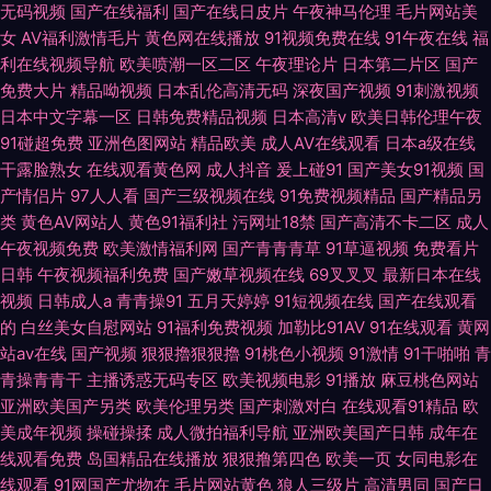
无码视频
国产在线福利
国产在线日皮片
午夜神马伦理
毛片网站美
女
AV福利激情毛片
黄色网在线播放
91视频免费在线
91午夜在线
福
利在线视频导航
欧美喷潮一区二区
午夜理论片
日本第二片区
国产
免费大片
精品呦视频
日本乱伦高清无码
深夜国产视频
91刺激视频
日本中文字幕一区
日韩免费精品视频
日本高清v
欧美日韩伦理午夜
91碰超免费
亚洲色图网站
精品欧美
成人AV在线观看
日本a级在线
干露脸熟女
在线观看黄色网
成人抖音
爰上碰91
国产美女91视频
国
产情侣片
97人人看
国产三级视频在线
91免费视频精品
国产精品另
类
黄色AV网站人
黄色91福利社
污网址18禁
国产高清不卡二区
成人
午夜视频免费
欧美激情福利网
国产青青青草
91草逼视频
免费看片
日韩
午夜视频福利免费
国产嫩草视频在线
69叉叉叉
最新日本在线
视频
日韩成人a
青青操91
五月天婷婷
91短视频在线
国产在线观看
的
白丝美女自慰网站
91福利免费视频
加勒比91AV
91在线观看
黄网
站av在线
国产视频
狠狠擼狠狠擼
91桃色小视频
91激情
91干啪啪
青
青操青青干
主播诱惑无码专区
欧美视频电影
91播放
麻豆桃色网站
亚洲欧美国产另类
欧美伦理另类
国产刺激对白
在线观看91精品
欧
美成年视频
操碰操揉
成人微拍福利导航
亚洲欧美国产日韩
成年在
线观看免费
岛国精品在线播放
狠狠撸第四色
欧美一页
女同电影在
线观看
91网国产尤物在
毛片网站黄色
狼人三级片
高清男同
国产日