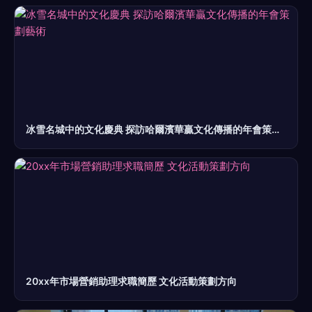
冰雪名城中的文化慶典 探訪哈爾濱華贏文化傳播的年會策劃藝術
20xx年市場營銷助理求職簡歷 文化活動策劃方向