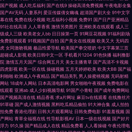
国产视频
成人吃瓜福利
国产在线9
操碰高清免费视频
午夜电影全集
级成人网 美日韩一二三 日本黄色网 熟女色福利导航 香蕉久艹 51福利视频
国产AV无码
人妻系列
爱豆传媒倩女幽魂
超清国产剧大全
91中文字
幕在线
免费在线小视频
吃瓜福利小视频
免费91
国产日产亚洲精品
91社在线高清
人人草香蕉
激情另类图片
亚洲欧美在线观看
成人三
91网址在线视频 AV资源首页 传媒视频在线 国产精品伊人 色色日韩 亚洲福利
级成人三级
欧美老女人bb
日日操第一页
91网豆花视频
91福利剧场
免费影视观看
91视频国产自拍
国产美女在线视频
欧美又大
无码四
喷水 91黄免费 97激情理论 超碰人人操91 国产盗拍色视频 激情午夜网 另类
虎
女同激吻视频
极品性爱导航
欧美国产拳交喷奶
中文字幕第三页
超碰成人影视
欧美日韩中文一区
手机看片1204
91色快播
福利撸影
综合专区 日本三级网站 天天日批 ab天堂中文 国产韩日精品黄色 久久深夜影
院
激情五月天国产
综合网五月天
美女主播青草
国产高清不卡视频
四虎影视
欧美一区在线
操碰视频
五月天婷婷欧美
欧美大BB
国产福
院 欧美一卡二卡 日韩午夜 午夜尤物福利 最新91国产视频 97人人 成人超碰
利啪啪
欧洲成人午夜精品
国产精品美乳
男人操蜜桃视频
无码射精
网站
18成年人网站
日本高清电影网
男女啪啪午夜视频
免费电影在
在线观看 精品国产一二三 欧美高清 色综91 在线老性爱乱 91性生活小视频
线观看
亚洲ab
成人少妇视频导航
91国产小青蛙
国产成年免费网站
国产视频高清在线
精品香蕉
求a片网址
麻豆tv在线观看
在线撸丝片
超碰97国产 国产97超碰 黄色九一小视频 老司机熟女伦理 欧洲偷拍 婷婷五月
91草碰
国产成人激情视频
黑料吃瓜精品偷拍
91大神合集
成人拍拍
拍免费
香港伦理剧
日韩大片观看网址
日韩免费电影
91羞羞视频
国
花成人 中文字幕16p 97国产在线视频 成人另类天堂 黄色视频网址大全 免费
产网站
青草全福视在线
性导航影视AV
日本一级在线视频
国产好片
浮力
91久操
国产精品成人在线
精品免费看
人人看操碰
午夜伦理电
观看黄色网址 日本欧美另类 伪娘黑丝自慰 在线电影AV天堂 国产在线小电影