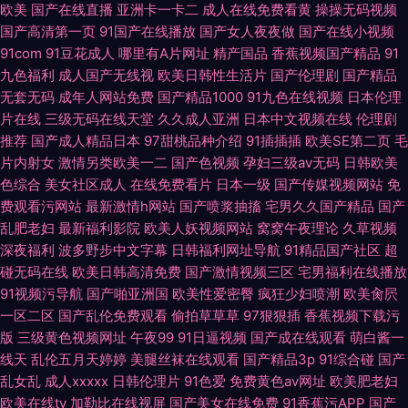
欧美
国产在线直播
亚洲卡一卡二
成人在线免费看黄
操操无码视频
国产高清第一页
91国产在线播放
国产女人夜夜做
国产在线小视频
91com
91豆花成人
哪里有A片网址
精产国品
香蕉视频国产精品
91
九色福利
成人国产无线视
欧美日韩性生活片
国产伦理剧
国产精品
无套无码
成年人网站免费
国产精品1000
91九色在线视频
日本伦理
片在线
三级无码在线天堂
久久成人亚洲
日本中文视频在线
伦理剧
推荐
国产成人精品日本
97甜桃品种介绍
91插插插
欧美SE第二页
毛
片内射女
激情另类欧美一二
国产色视频
孕妇三级av无码
日韩欧美
色综合
美女社区成人
在线免费看片
日本一级
国产传媒视频网站
免
费观看污网站
最新激情h网站
国产喷浆抽搐
宅男久久国产精品
国产
乱肥老妇
最新福利影院
欧美人妖视频网站
窝窝午夜理论
久草视频
深夜福利
波多野步中文字幕
日韩福利网址导航
91精品国产社区
超
碰无码在线
欧美日韩高清免费
国产激情视频三区
宅男福利在线播放
91视频污导航
国产啪亚洲国
欧美性爱密臀
疯狂少妇喷潮
欧美肏屄
一区二区
国产乱伦免费观看
偷拍草草草
97狠狠插
香蕉视频下载污
版
三级黄色视频网址
午夜99
91日逼视频
国产成在线观看
萌白酱一
线天
乱伦五月天婷婷
美腿丝袜在线观看
国产精品3p
91综合碰
国产
乱女乱
成人xxxxx
日韩伦理片
91色爱
免费黄色av网址
欧美肥老妇
欧美在线tv
加勒比在线视屏
国产美女在线免费
91香蕉污APP
国产