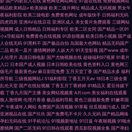
影
国产内射后入在线
黄色网址网站网址
97超在线视
免费视频网站
精品欧美精品v
欧美操碰
欧美二级片网址
精品成人无码视频
男女午
夜福利影院
欧美三级电影
免费黄色网址
成年版快手
日韩福利无码
四虎四房
亚洲AV在线豆花
亚洲区成人
美女黄片免费观看
三级网站
视频网
成人日韩精品
日韩福利专区
欧美二区女同
国产精品一区91
小x导航福利
免费黄色在线视频
91原创视频
欧美日韩小视频
国产成
人在线无码
91黑料不
国产极品自拍
岛国最大色网站
精品无码国产
二品
欧美一及片
激情网婷婷
人妖大片
91天堂影视
国产www
成年
人伦理片
高清日韩电影
国产尤物视频在线
超碰福利97视屏
91看片
入口
日本国产成人视频
日本日韩欧美在线
黄色资料入口
黄色网三
级毛片
最新黄色av
麻豆影院免费
五月天堂丁香
国产精品水多
福利
所导航
三级视频网站J
51福利影院
丁香五月天av
18日本三级全黄
乱伦天堂
国产在线短视频
丁香五月丁香婷婷
91精品又
爱豆传媒下
载
丁香九月国产主播
美女网站视频黄
A片com
美女福利在线观看
狼人激情网
伦理片香港
极品福利导航
黄色三级最新免费
91嫩草国
产
午夜成年人网站
免费国产高清视频
91草莓
丝瓜视频污成人
国产
亚洲视品在线
国产玖玖
国产免费毛不卡片
久久无码
国产精品网络
孕妇无码在线
91手机论坛
91视频新地址
91日逼
午夜啪视频
91啪水
蜜桃网
国产二区无码
91日韩在线观看
西瓜影院视频全集
国产孕妇