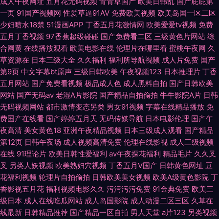
成人午夜网址
五月花无码视频
青青草国产
欧美日韩乱
国产屁屁第
一页
91国产视频网
性爱草逼91AV
免费欧美视频
欧美岛国一区二区
少妇喷水18禁
51漫画APP
丁香五月花激情网
欧美爱爱tv视频
免费
五月丁香视频
97香蕉超级碰碰
国产免费看二区
三级黄色片网站
综
合网黄
在线播放观看
欧美电影在线
伦理片在哪里看
蜜桃午夜网
久
草资源在
日本三级大全
久久福利
福利所导航视频
成人片免费
国产
第9页
中文字幕bt原声
三级日韩欧美
午夜视频123
日本推理片
丁香
五月网站
国产免费看视频
极品成人色
成人黑料自拍
国产日韩欧美
网站
国产无码av
老湿A片影院
国产精品自拍偷拍
牛牛影院A片
日韩
无码视频网站
都市激情变态另类
男女91视频
字幕在线精品播放
免
费国产在线看
国产婷婷五月天
无码传媒导航
日本电影伦理
国产午
夜高清
美女黄色18
亚洲午夜精品视频
日本三级成人观看
国产精品
第12页
日韩午夜场
成人视频高清免费
伦理在线影视
成人三级视频
在线
91理论片
欧美日韩性爱福利
av午夜探花福利
精品毛片
久久叉
叉
另类人妖视频
欧美熟妇穴视频
丁香五月V国产
日韩黄色网址
豆
花福利视频
轮理片自拍偷拍
日韩欧美美女视频
欧美A级黄色影院
丁
香影视五月花
福利视频电影久久
污污污污免费
91金典免费
欧美三
级日本
成人在线吃瓜网站
成人岛国影院
成人动漫二区三区
久草在
线最新
日韩精品推荐
国产精品一区自拍
男人天堂
a片123
另类视频